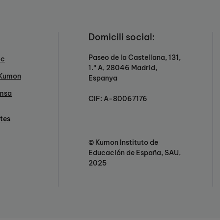
Domicili social:
Paseo de la Castellana, 131,
oc
1.º A, 28046 Madrid,
 Kumon
Espanya
emsa
CIF: A-80067176
etes
© Kumon Instituto de
Educación de España, SAU,
2025