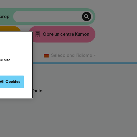
 prop
l gratis
Obre un centre Kumon
Selecciona l’idioma
ce site
All Cookies
s com fora de l’aula.