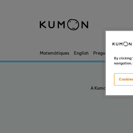
Et donem la benvinguda a Kumon
El mètode Kumon
La història de Kumon
Matemàtiques
English
Preguntes freqüent
By clicking
navigation, 
Cookies
A Kumon, fomentem la