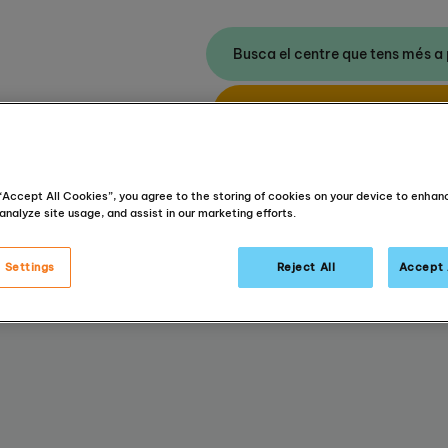
Busca el centre que tens més a
Sol·licita una prova de nivel
s
Sobre Kumon
 “Accept All Cookies”, you agree to the storing of cookies on your device to enhan
analyze site usage, and assist in our marketing efforts.
Casos d’èxit
 Settings
Reject All
Accept 
 confiança i l’autonomia dels alumnes perquè tinguin èxit tant din